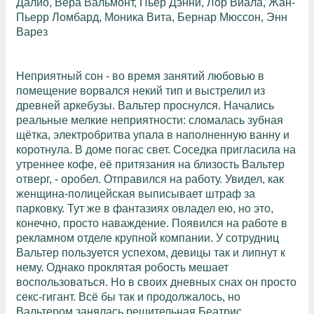
Далио, Вера Вальмонт, Пьер Дэнни, Лор Виала, Жан-
Пьерр Ломбард, Моника Вита, Бернар Мюссон, Энн
Варез
Неприятный сон - во время занятий любовью в
помещение ворвался некий тип и выстрелил из
древней аркебузы. Вальтер проснулся. Начались
реальные мелкие неприятности: сломалась зубная
щётка, электробритва упала в наполненную ванну и
коротнула. В доме погас свет. Соседка пригласила на
утреннее кофе, её притязания на близость Вальтер
отверг, - оробел. Отправился на работу. Увидел, как
женщина-полицейская выписывает штраф за
парковку. Тут же в фантазиях овладел ею, но это,
конечно, просто наваждение. Появился на работе в
рекламном отделе крупной компании. У сотрудниц
Вальтер пользуется успехом, девицы так и липнут к
нему. Однако проклятая робость мешает
воспользоваться. Но в своих дневных снах он просто
секс-гигант. Всё бы так и продолжалось, но
Вальтером занялась решительная Беатрис...