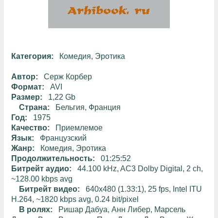
Категория:
Комедия
,
Эротика
Автор:
Серж Корбер
Формат:
AVI
Размер:
1,22 Gb
Страна:
Бельгия, Франция
Год:
1975
Качество:
Приемлемое
Язык:
Французский
Жанр:
Комедия, Эротика
Продолжительность:
01:25:52
Битрейт аудио:
44.100 kHz, AC3 Dolby Digital, 2 ch,
~128.00 kbps avg
Битрейт видео:
640x480 (1.33:1), 25 fps, Intel ITU
H.264, ~1820 kbps avg, 0.24 bit/pixel
В ролях:
Ришар Дабуа, Анн Либер, Марсель