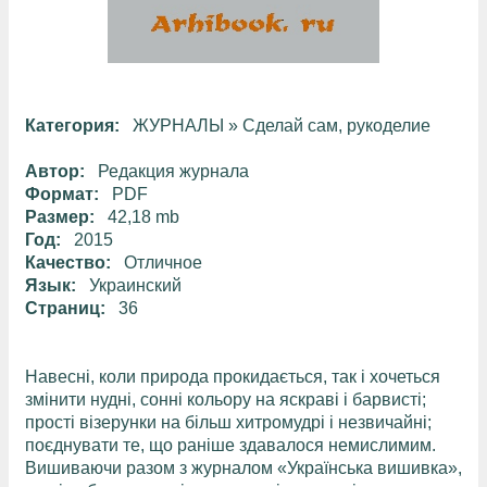
Категория:
ЖУРНАЛЫ
»
Сделай сам, рукоделие
Автор:
Редакция журнала
Формат:
PDF
Размер:
42,18 mb
Год:
2015
Качество:
Отличное
Язык:
Украинский
Страниц:
36
Навесні, коли природа прокидається, так і хочеться
змінити нудні, сонні кольору на яскраві і барвисті;
прості візерунки на більш хитромудрі і незвичайні;
поєднувати те, що раніше здавалося немислимим.
Вишиваючи разом з журналом «Українська вишивка»,