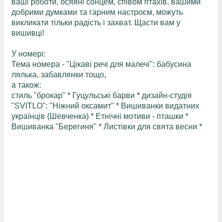
ваші роботи, осяяні сонцем, співом птахів, вашими
добрими думками та гарним настроєм, можуть
викликати тільки радість і захват. Щасти вам у
вишивці!
У номері:
Тема номера - "Цікаві речі для малечі": бабусина
лялька, забавлянки тощо,
а також:
стиль "брокар" * Гуцульські барви * дизайн-студія
"SVITLO": "Ніжний оксамит" * Вишиванки видатних
українців (Шевченка) * Етнічні мотиви - пташки *
Вишиванка "Берегиня" * Листівки для свята весни *